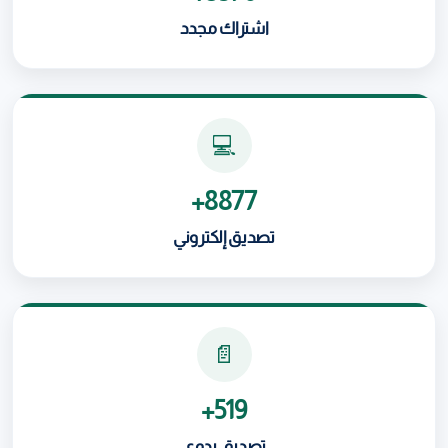
اشتراك مجدد
💻
8877+
تصديق إلكتروني
📄
519+
تصديق يدوي